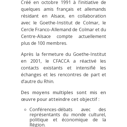
Créé en octobre 1991 à l’initiative de
quelques amis français et allemands
résidant en Alsace, en collaboration
avec le Goethe-Institut de Colmar, le
C
ercle
F
ranco-
A
llemand de
C
olmar et du
C
entre-
A
lsace compte actuellement
plus de 100 membres.
Après la fermeture du Goethe-Institut
en 2001, le CFACCA a réactivé les
contacts existants et intensifié les
échanges et les rencontres de part et
d’autre du Rhin.
Des moyens multiples sont mis en
œuvre pour atteindre cet objectif :
Conférences-débats avec des
représentants du monde culturel,
politique et économique de la
Région.